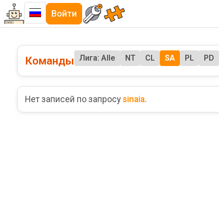
Войти
Лига: Alle
NT
CL
SA
PL
PD
Команды
Нет записей по запросу
sinaia
.