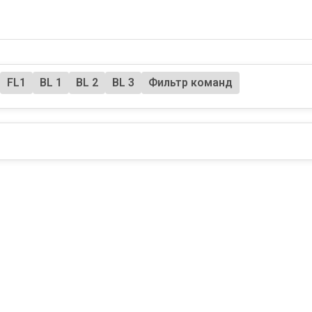
FL1
BL 1
BL 2
BL 3
Фильтр команд