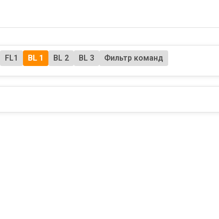
FL1
BL 1
BL 2
BL 3
Фильтр команд