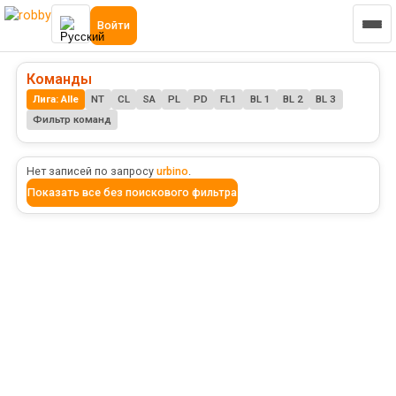
Войти
Команды
Лига: Alle
NT
CL
SA
PL
PD
FL1
BL 1
BL 2
BL 3
Фильтр команд
Нет записей по запросу
urbino
.
Показать все без поискового фильтра