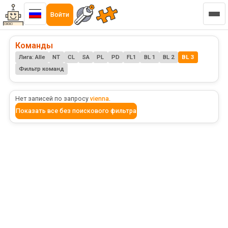
Войти
Команды
Лига: Alle
NT
CL
SA
PL
PD
FL1
BL 1
BL 2
BL 3
Фильтр команд
Нет записей по запросу
vienna
.
Показать все без поискового фильтра