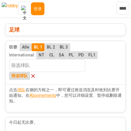
登录
足球
联赛:
Alle
BL 1
BL 2
BL 3
International:
NT
CL
SA
PL
PD
FL1
筛选球队
点击
球队
右侧的方框之一，即可通过推送消息及时收到比赛开
始通知。在
Abonnements
中，您可以详细设置、暂停或删除通
知。
今日起无比赛。