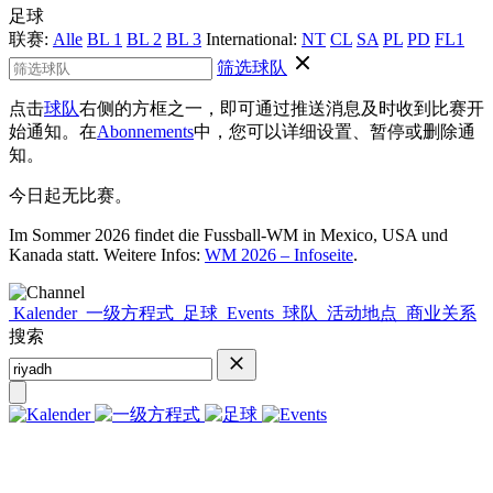
足球
联赛:
Alle
BL 1
BL 2
BL 3
International:
NT
CL
SA
PL
PD
FL1
筛选球队
点击
球队
右侧的方框之一，即可通过推送消息及时收到比赛开
始通知。在
Abonnements
中，您可以详细设置、暂停或删除通
知。
今日起无比赛。
Im Sommer 2026 findet die Fussball-WM in Mexico, USA und
Kanada statt. Weitere Infos:
WM 2026 – Infoseite
.
Kalender
一级方程式
足球
Events
球队
活动地点
商业关系
搜索