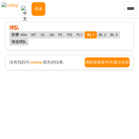
登录
球队
联赛: Alle
NT
CL
SA
PL
PD
FL1
BL 1
BL 2
BL 3
筛选球队
清除搜索条件并显示全部
没有找到与
vienna
相关的结果。